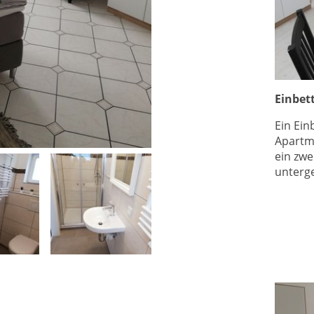
Einbet
Ein Ein
Apartm
ein zwe
unterg