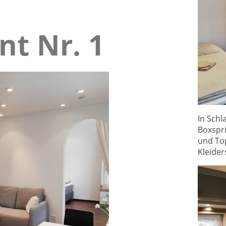
nt Nr.
1
In Schl
Boxspr
und To
Kleider