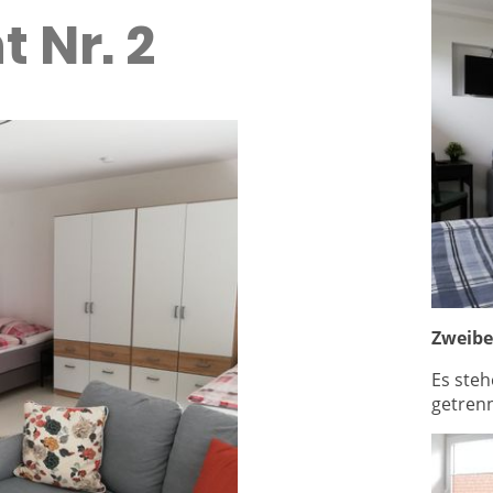
 Nr. 2
Zweib
Es steh
getrenn